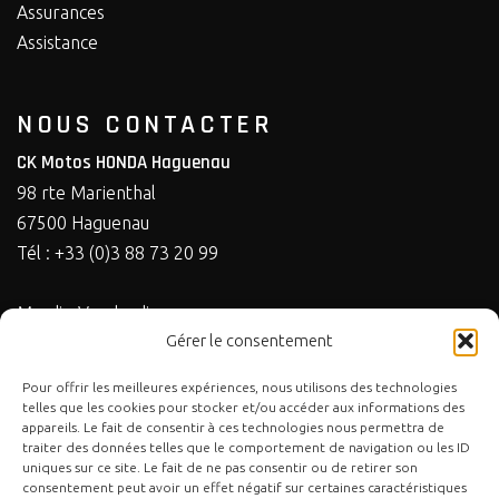
Assurances
Assistance
NOUS CONTACTER
CK Motos HONDA Haguenau
98 rte Marienthal
67500 Haguenau
Tél : +33 (0)3 88 73 20 99
Mardi - Vendredi :
Gérer le consentement
09:00 - 12:00 & 14:00 - 18:30
Samedi : 09:00 - 13:00 & 14:00 - 17:00
Pour offrir les meilleures expériences, nous utilisons des technologies
telles que les cookies pour stocker et/ou accéder aux informations des
appareils. Le fait de consentir à ces technologies nous permettra de
traiter des données telles que le comportement de navigation ou les ID
uniques sur ce site. Le fait de ne pas consentir ou de retirer son
consentement peut avoir un effet négatif sur certaines caractéristiques