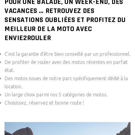
POUR UNE BALADE, UN WEEK-END, DES
VACANCES … RETROUVEZ DES
SENSATIONS OUBLIÉES ET PROFITEZ DU
MEILLEUR DE LA MOTO AVEC
ENVIE2ROULER
C’est la garantie d’être bien conseillé par un professionnel.
De profiter de rouler avec des motos récentes en parfait
état.
Des motos issues de notre parc spécifiquement dédié à la
location.
Un large choix parmi nos 5 catégories de motos.
Choisissez, réservez et bonne route !